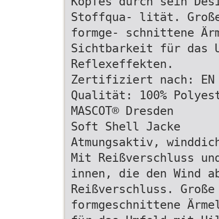
Kopfes durch sein Des
Stoffqua- lität. Groß
formge- schnittene Är
Sichtbarkeit für das 
Reflexeffekten.
Zertifiziert nach: EN
Qualität: 100% Polyes
MASCOT® Dresden
Soft Shell Jacke
Atmungsaktiv, winddic
Mit Reißverschluss un
innen, die den Wind a
Reißverschluss. Große
formgeschnittene Ärme