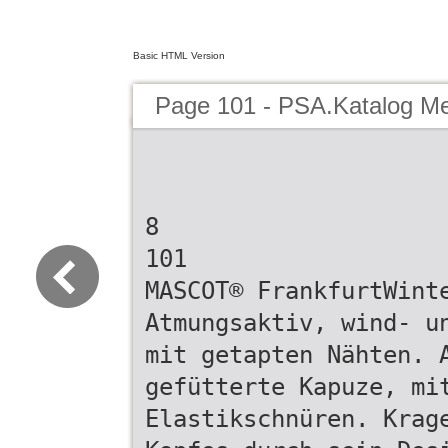
Basic HTML Version
Page 101 - PSA.Katalog M
8
101
MASCOT® FrankfurtWint
Atmungsaktiv, wind- u
mit getapten Nähten. 
gefütterte Kapuze, mi
Elastikschnüren. Krag