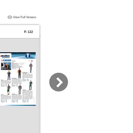
View Full Version
P. 122