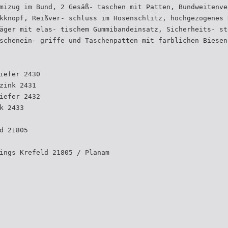
mizug im Bund, 2 Gesäß- taschen mit Patten, Bundweitenve
kknopf, Reißver- schluss im Hosenschlitz, hochgezogenes 
äger mit elas- tischem Gummibandeinsatz, Sicherheits- st
schenein- griffe und Taschenpatten mit farblichen Biesen
iefer 2430
zink 2431
iefer 2432
k 2433
d 21805
ings Krefeld 21805 / Planam