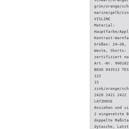
grün/orange/sch
marine/gelb/zin
VISLINE
Material:
Hauptfarbe/Appl
Kontrast-Warnfa
Größen: 24–30, 
Weste, Shorts: 
zertifiziert na
Art.-Nr. 990102
BEGO 043513 TES
122
15
zink/orange/sch
2420 2421 2422 
LATZHOSE
Anziehen und si
2 eingesetzte B
doppelte Maßsta
dytasche, Latzt