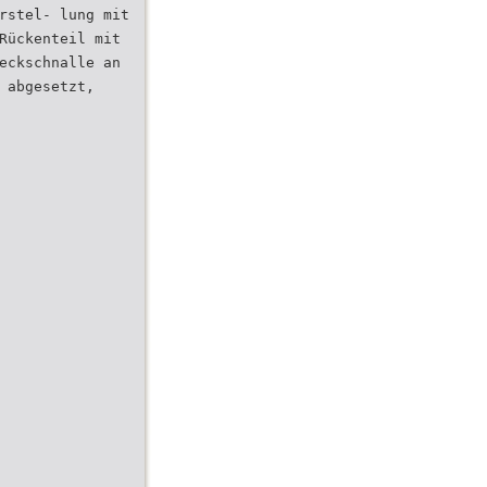
rstel- lung mit
Rückenteil mit
eckschnalle an
 abgesetzt,