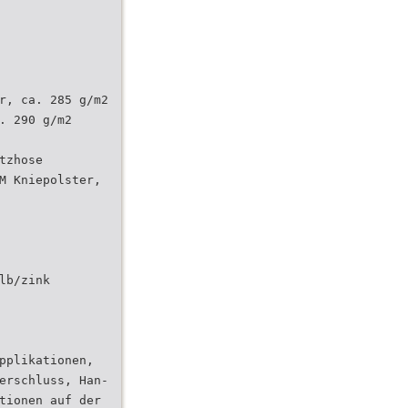
r, ca. 285 g/m2
. 290 g/m2
tzhose
M Kniepolster,
lb/zink
pplikationen,
erschluss, Han-
tionen auf der