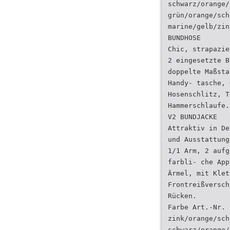
schwarz/orange/
grün/orange/sch
marine/gelb/zin
BUNDHOSE
Chic, strapazie
2 eingesetzte B
doppelte Maßsta
Handy- tasche, 
Hosenschlitz, T
Hammerschlaufe.
V2 BUNDJACKE
Attraktiv in De
und Ausstattung
1/1 Arm, 2 aufg
farbli- che App
Ärmel, mit Klet
Frontreißversch
Rücken.
Farbe Art.-Nr.
zink/orange/sch
schwarz/orange/