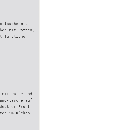
eltasche mit
hen mit Patten,
t farblichen
 mit Patte und
andytasche auf
deckter Front-
ten im Rücken.