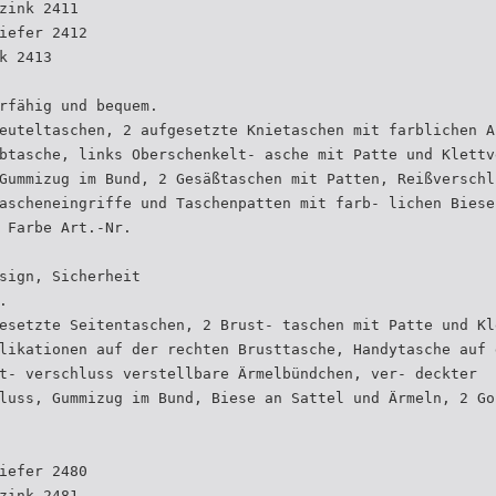
zink 2411
iefer 2412
k 2413
rfähig und bequem.
euteltaschen, 2 aufgesetzte Knietaschen mit farblichen A
btasche, links Oberschenkelt- asche mit Patte und Klettv
Gummizug im Bund, 2 Gesäßtaschen mit Patten, Reißverschl
ascheneingriffe und Taschenpatten mit farb- lichen Biese
 Farbe Art.-Nr.
sign, Sicherheit
.
esetzte Seitentaschen, 2 Brust- taschen mit Patte und Kl
likationen auf der rechten Brusttasche, Handytasche auf 
t- verschluss verstellbare Ärmelbündchen, ver- deckter
luss, Gummizug im Bund, Biese an Sattel und Ärmeln, 2 Go
iefer 2480
zink 2481