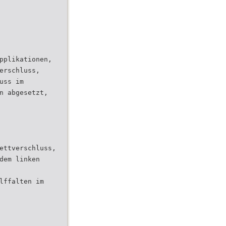
pplikationen,
erschluss,
uss im
n abgesetzt,
ettverschluss,
dem linken
lffalten im