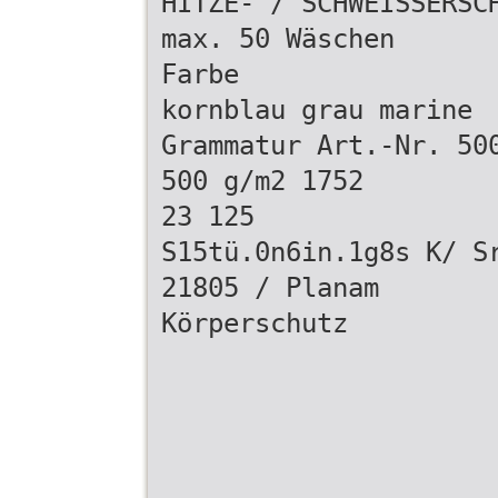
HITZE- / SCHWEISSERSC
max. 50 Wäschen
Farbe
kornblau grau marine
Grammatur Art.-Nr. 50
500 g/m2 1752
23 125
S15tü.0n6in.1g8s K/ S
21805 / Planam
Körperschutz