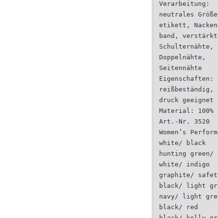
Verarbeitung:
neutrales Größe
etikett, Nacken
band, verstärkt
Schulternähte,
Doppelnähte,
Seitennähte
Eigenschaften: 
reißbeständig, 
druck geeignet
Material: 100% 
Art.-Nr. 3520
Women’s Perform
white/ black
hunting green/ 
white/ indigo
graphite/ safet
black/ light gr
navy/ light gre
black/ red
black/ kelly gr