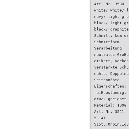
Art.-Nr. 3580
white/ white/ l
navy/ light gre
black/ light gr
black/ graphite
Schnitt: komfor
Schnittform
Verarbeitung:
neutrales Größe
etikett, Nacken
verstärkte Schu
nähte, Doppelnä
Seitennähte
Eigenschaften: 
reißbeständig, 
druck geeignet
Material: 100% 
Art.-Nr. 3521
5 141
S15tü.0n6in.1g8