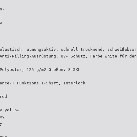
n-
-
e
elastisch, atmungsaktiv, schnell trocknend, schweißabsor
Anti-Pilling-Ausrüstung, UV- Schutz, Farbe white für den
Polyester, 125 g/m2 Größen: S–5XL
ance-T Funktions T-Shirt, Interlock
red
y yellow
ey
y
een