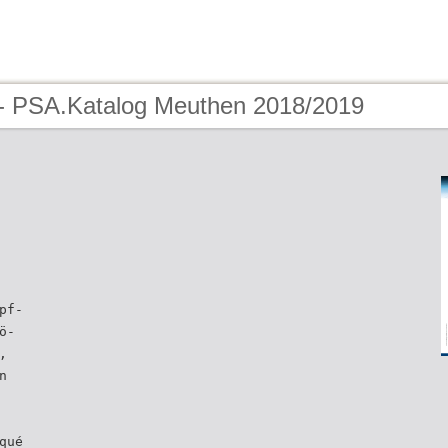
- PSA.Katalog Meuthen 2018/2019
pf-
ö-
,
n
qué