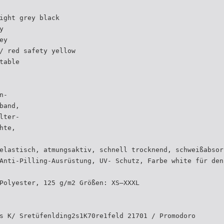
ight grey black
y
ey
/ red safety yellow
table
n-
band,
lter-
hte,
elastisch, atmungsaktiv, schnell trocknend, schweißabsor
Anti-Pilling-Ausrüstung, UV- Schutz, Farbe white für den
Polyester, 125 g/m2 Größen: XS–XXXL
s K/ Sretüfenlding2s1K70re1feld 21701 / Promodoro