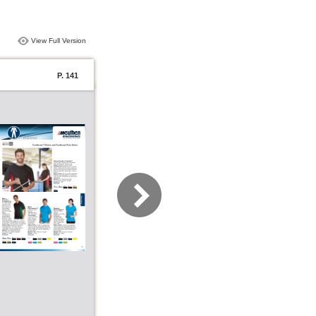
View Full Version
P. 141