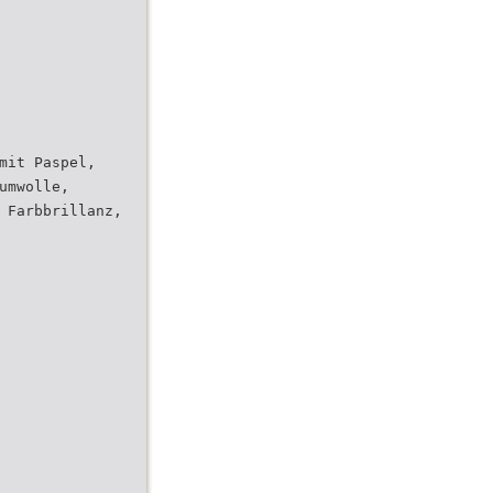
mit Paspel,
umwolle,
 Farbbrillanz,