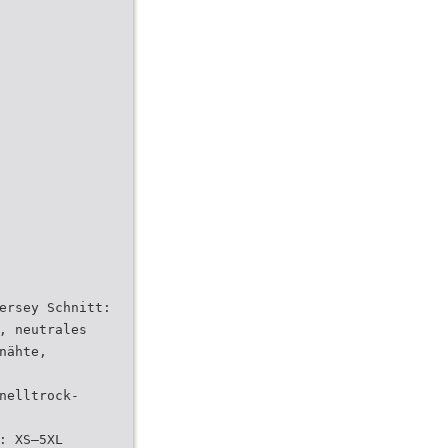
ersey Schnitt:
, neutrales
nähte,
nelltrock-
: XS–5XL