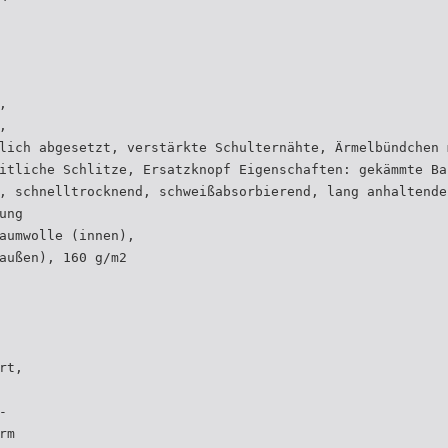
,
,
lich abgesetzt, verstärkte Schulternähte, Ärmelbündchen 
itliche Schlitze, Ersatzknopf Eigenschaften: gekämmte Ba
, schnelltrocknend, schweißabsorbierend, lang anhaltende
ung
aumwolle (innen),
außen), 160 g/m2
rt,
-
rm