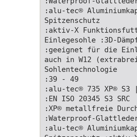
:Waterproof-Glattlede
:alu-tec® Aluminiumka
Spitzenschutz
:aktiv-X Funktionsfut
Einlegesohle :3D-Dämp
:geeignet für die Ein
auch in W12 (extrabre
Sohlentechnologie
:39 - 49
:alu-tec® 735 XP® S3 
:EN ISO 20345 S3 SRC
:XP® metallfreie Durc
:Waterproof-Glattlede
:alu-tec® Aluminiumka