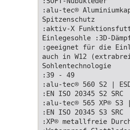
:SOFT-Nubukleder
:alu-tec® Aluminiumka
Spitzenschutz
:aktiv-X Funktionsfut
Einlegesohle :3D-Dämp
:geeignet für die Ein
auch in W12 (extrabre
Sohlentechnologie
:39 - 49
:alu-tec® 560 S2 | ES
:EN ISO 20345 S2 SRC
:alu-tec® 565 XP® S3 
:EN ISO 20345 S3 SRC
:XP® metallfreie Durc