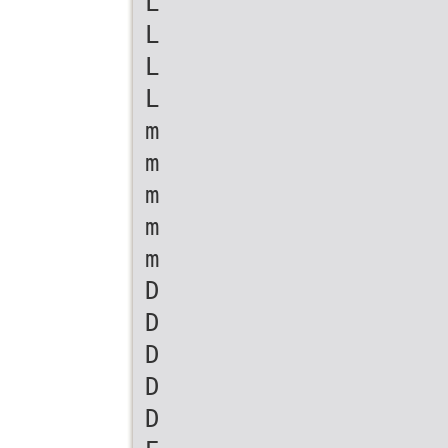
L
L
L
L
m
m
m
m
m
D
D
D
D
D