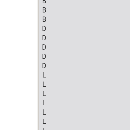
B
B
B
D
D
D
D
D
L
L
L
L
L
L