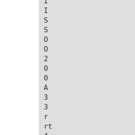
I
I
S
S
O
O
2
0
0
A
3
3
r
rt