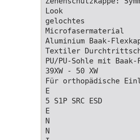
Zehenschutzkappe: Sym
Look
gelochtes
Microfasermaterial
Aluminium Baak-Flexka
Textiler Durchtrittsc
PU/PU-Sohle mit Baak-
39XW - 50 XW
Für orthopädische Ein
E
5 S1P SRC ESD
E
N
N