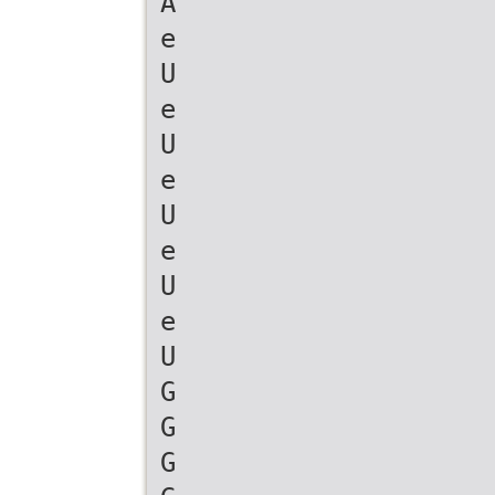
A
e
U
e
U
e
U
e
U
e
U
G
G
G