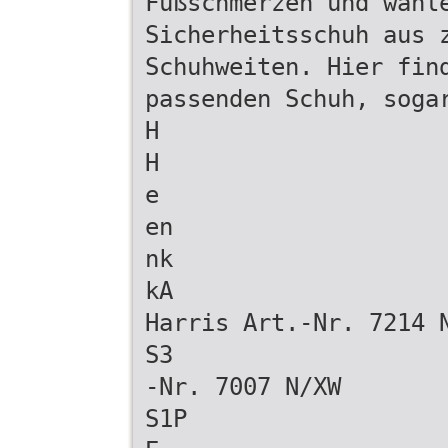
Fußschmerzen und wähl
Sicherheitsschuh aus 
Schuhweiten. Hier fin
passenden Schuh, soga
H
H
e
en
nk
kA
Harris Art.-Nr. 7214 
S3
-Nr. 7007 N/XW
S1P