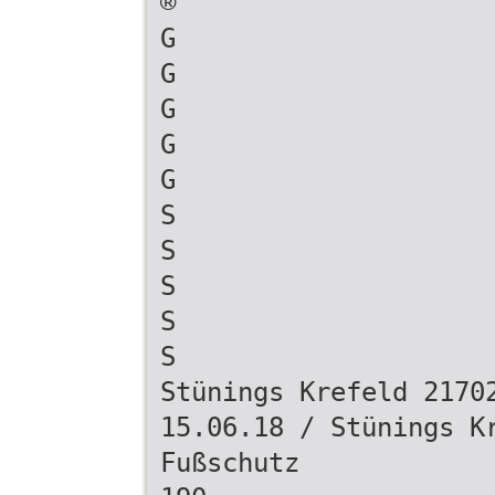
®
G
G
G
G
G
S
S
S
S
S
Stünings Krefeld 2170
15.06.18 / Stünings K
Fußschutz