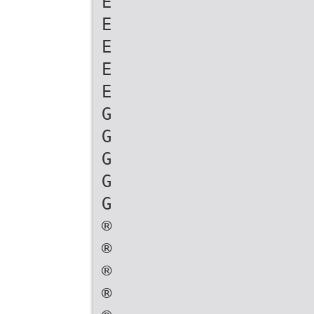
E
E
E
E
E
G
G
G
G
G
®
®
®
®