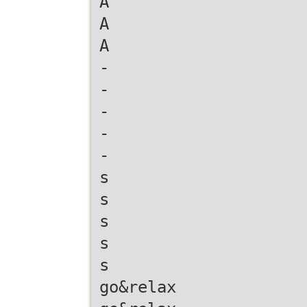
A
A
A
-
-
-
-
-
s
s
s
s
s
go&relax