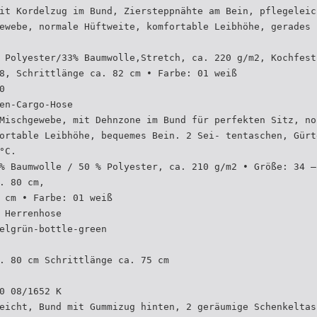
it Kordelzug im Bund, Ziersteppnähte am Bein, pflegeleic
ewebe, normale Hüftweite, komfortable Leibhöhe, gerades 
 Polyester/33% Baumwolle,Stretch, ca. 220 g/m2, Kochfest
8, Schrittlänge ca. 82 cm • Farbe: 01 weiß
0
en-Cargo-Hose
Mischgewebe, mit Dehnzone im Bund für perfekten Sitz, no
ortable Leibhöhe, bequemes Bein. 2 Sei- tentaschen, Gürt
°C.
% Baumwolle / 50 % Polyester, ca. 210 g/m2 • Größe: 34 –
. 80 cm,
 cm • Farbe: 01 weiß
 Herrenhose
elgrün-bottle-green
. 80 cm Schrittlänge ca. 75 cm
0 08/1652 K
eicht, Bund mit Gummizug hinten, 2 geräumige Schenkeltas