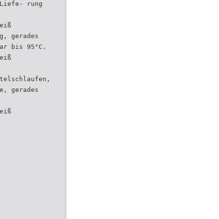
Liefe- rung
eiß
g, gerades
ar bis 95°C.
eiß
telschlaufen,
e, gerades
eiß