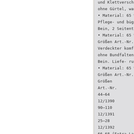
und Klettversch
ohne Gürtel, wa
• Material: 65 
Pflege- und büg
Bein, 2 Seitent
• Material: 65 
Größen Art.-Nr.
Verdeckter komf
ohne Bundfalten
Bein. Liefe- ru
• Material: 65 
Größen Art.-Nr.
Größen
Art.-Nr.
44–64
12/1390
90–110
12/1391
25–28
12/1392
66–68 (Extra La