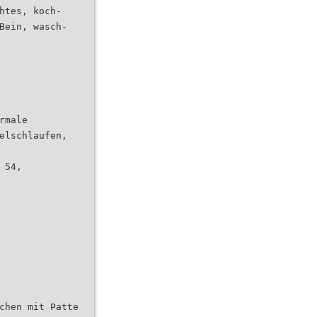
htes, koch-
Bein, wasch-
rmale
elschlaufen,
 54,
chen mit Patte