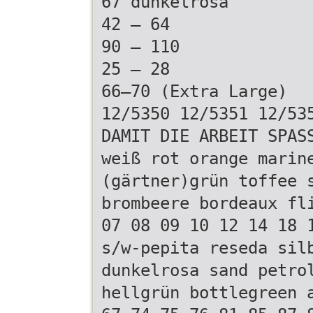
67 dunkelrosa
42 – 64
90 – 110
25 – 28
66–70 (Extra Large)
12/5350 12/5351 12/53
DAMIT DIE ARBEIT SPAS
weiß rot orange marin
(gärtner)grün toffee 
brombeere bordeaux fl
07 08 09 10 12 14 18 
s/w-pepita reseda sil
dunkelrosa sand petro
hellgrün bottlegreen 