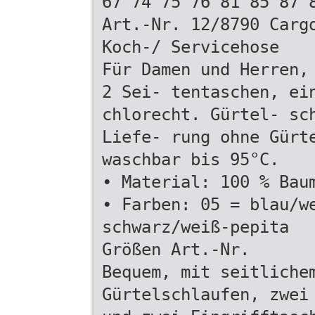
67 74 75 76 81 85 87 
Art.-Nr. 12/8790 Carg
Koch-/ Servicehose
Für Damen und Herren,
2 Sei- tentaschen, ei
chlorecht. Gürtel- sc
Liefe- rung ohne Gürt
waschbar bis 95°C.
• Material: 100 % Bau
• Farben: 05 = blau/w
schwarz/weiß-pepita
Größen Art.-Nr.
Bequem, mit seitliche
Gürtelschlaufen, zwei