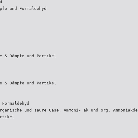
d
pfe und Formaldehyd
e & Dämpfe und Partikel
e & Dämpfe und Partikel
 Formaldehyd
rganische und saure Gase, Ammoni- ak und org. Ammoniakde
rtikel