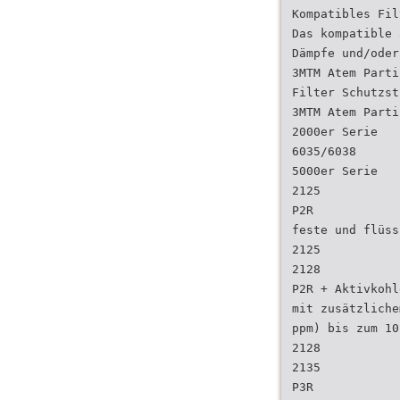
Kompatibles Fil
Das kompatible 
Dämpfe und/oder
3MTM Atem Parti
Filter Schutzst
3MTM Atem Parti
2000er Serie
6035/6038
5000er Serie
2125
P2R
feste und flüss
2125
2128
P2R + Aktivkohl
mit zusätzliche
ppm) bis zum 10
2128
2135
P3R