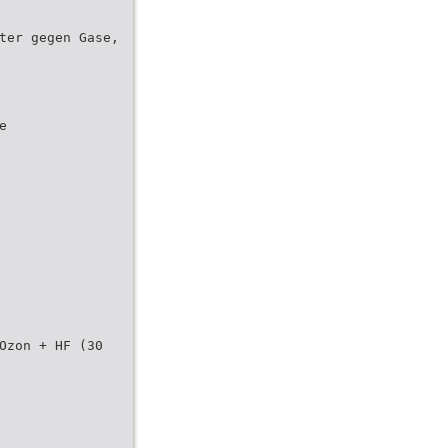
ter gegen Gase,
e
Ozon + HF (30