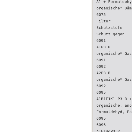
A1 + Formaldehy
organische* Däm
6075
Filter
Schutzstufe
Schutz gegen
6091
A1P3 R
organische* Gas
6091
6092
A2P3 R
organische* Gas
6092
6095
A1B1E1K1 P3 R +
organische, ano
Formaldehyd, Pa
6095
6096
A1E1HgP3 R