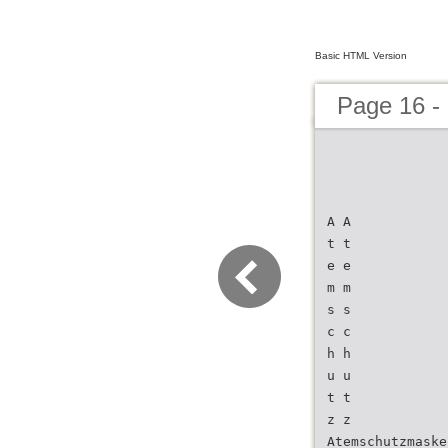
Basic HTML Version
Page 16 -
A A
t t
e e
m m
s s
c c
h h
u u
t t
z z
Atemschutzmaske