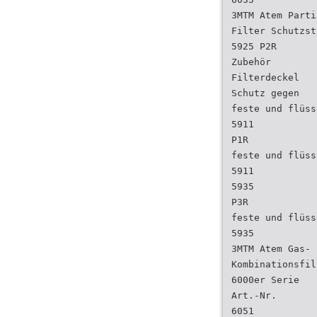
3MTM Atem Parti
Filter Schutzst
5925 P2R
Zubehör
Filterdeckel
Schutz gegen
feste und flüss
5911
P1R
feste und flüss
5911
5935
P3R
feste und flüss
5935
3MTM Atem Gas- 
Kombinationsfil
6000er Serie
Art.-Nr.
6051