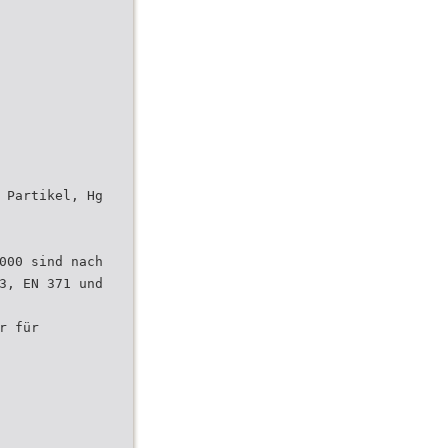
 Partikel, Hg
000 sind nach
3, EN 371 und
r für