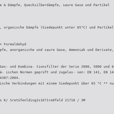
e & Dämpfe, Quecksilberdämpfe, saure Gase und Partikel
, organische Dämpfe (Siedepunkt unter 65°C) und Partikel
+ Formaldehyd
pfe, anorganische und saure Gase, Ammoniak und Derivate,
Gas- und Kombina- tionsfilter der Serie 2000, 5000 und 6
ä- ischen Normen geprüft und zugelas- sen: EN 141, EN 14
4387:2004.
ische Verbindungen mit einem Siedepunkt über 65 °C ** nu
s K/ Sretüfenlding2s1K71re0feld 21710 / 3M