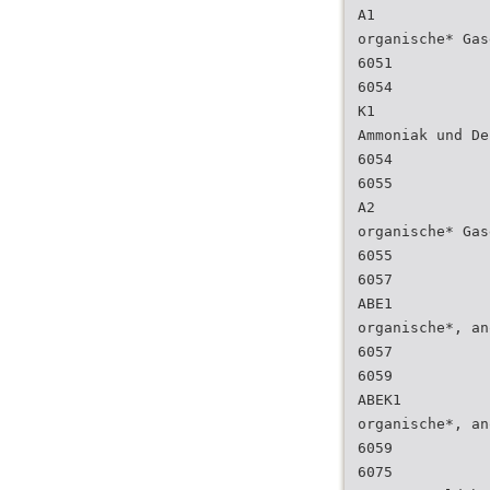
A1
organische* Gas
6051
6054
K1
Ammoniak und De
6054
6055
A2
organische* Gas
6055
6057
ABE1
organische*, an
6057
6059
ABEK1
organische*, an
6059
6075