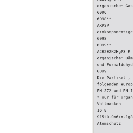
organische* Gas
6096
6098**
AXP3P
einkomponentige
6098
6099**
A2B2E2K2HgP3 R 
organische* Däm
und Formaldehyd
6099
Die Partikel-, 
folgenden europ
EN 372 und EN 1
* nur für organ
Vollmasken
16 8
S15tü.0n6in.1g8
Atemschutz