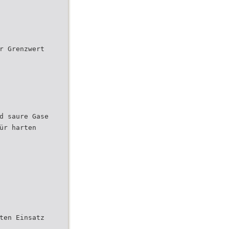
r Grenzwert
d saure Gase
ür harten
ten Einsatz