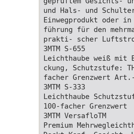
geprüftem Gesichts- u
und Hals- und Schulte
Einwegprodukt oder in
führung für den mehrm
prakti- scher Luftstr
3MTM S-655
Leichthaube weiß mit 
ckung, Schutzstufe: T
facher Grenzwert Art.
3MTM S-333
Leichthaube Schutzstu
100-facher Grenzwert
3MTM VersafloTM
Premium Mehrwegleicht