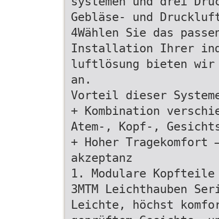
systemen und drei Dru
Gebläse- und Druckluf
4Wählen Sie das passe
Installation Ihrer in
luftlösung bieten wir
an.
Vorteil dieser System
+ Kombination verschi
Atem-, Kopf-, Gesicht
+ Hoher Tragekomfort 
akzeptanz
1. Modulare Kopfteile
3MTM Leichthauben Ser
Leichte, höchst komfo