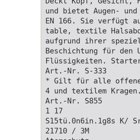
Deckt Kopf, Gesicht, 
und bietet Augen- und
EN 166. Sie verfügt a
table, textile Halsab
aufgrund ihrer spezie
Beschichtung für den 
Flüssigkeiten. Starte
Art.-Nr. S-333
* Gilt für alle offen
4 und textilem Kragen
Art.-Nr. S855
1 17
S15tü.0n6in.1g8s K/ S
21710 / 3M