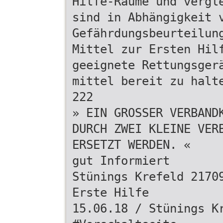
Hilfe-Räume und vergl
sind in Abhängigkeit 
Gefährdungsbeurteilun
Mittel zur Ersten Hil
geeignete Rettungsger
mittel bereit zu halt
222
» EIN GROSSER VERBAND
DURCH ZWEI KLEINE VER
ERSETZT WERDEN. «
gut Informiert
Stünings Krefeld 2170
Erste Hilfe
15.06.18 / Stünings K