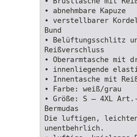
• Brusttasche mit Rei
• abnehmbare Kapuze
• verstellbarer Korde
Bund
• Belüftungsschlitz u
Reißverschluss
• Oberarmtasche mit d
• innenliegende elast
• Innentasche mit Rei
• Farbe: weiß/grau
• Größe: S – 4XL Art.
Bermudas
Die luftigen, leichte
unentbehrlich.